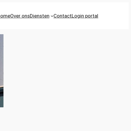
Home
Over ons
Diensten
Contact
Login portal