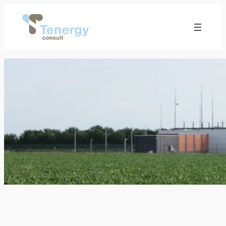
Ga
naar
de
inhoud